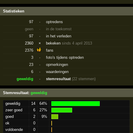
Statistieken
97
·
optredens
geen
·
in de toekomst
97
·
in het verleden
2360
×
bekeken
sinds 4 april 2013
2376
fans
3
·
foto's tijdens optreden
23
·
opmerkingen
6
·
waarderingen
geweldig
·
stemresultaat
(22 stemmen)
Stemresultaat:
geweldig
geweldig
14
64%
zeer goed
6
27%
goed
2
9%
ok
0
voldoende
0