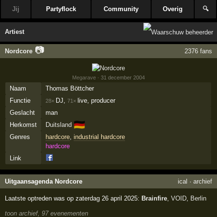
Jij
Partyflock
Community
Overig
🔍
Artiest
📷
Nordcore
2376 fans
Megarave
· 31 december 2004
Naam
Thomas Böttcher
Functie
DJ,
live, producer
28×
71×
Geslacht
man
🇩🇪
Herkomst
Duitsland
Genres
hardcore
,
industrial hardcore
hardcore
Link
Uitgaansagenda Nordcore
ical
·
archief
Laatste optreden was op zaterdag 26 april 2025:
Brainfire
,
VOID
,
Berlin
toon archief, 97 evenementen