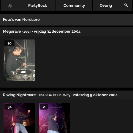
Jij
Partyflock
Community
Overig
🔍
Foto's van
Nordcore
Megarave
· vrijdag 31 december 2004
· 2005
10
Raving Nightmare
· zaterdag 9 oktober 2004
· The Rise Of Brutality
34
2