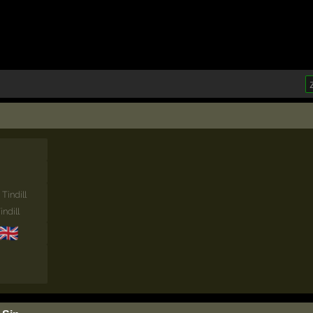
Tindill
ndill
🇬🇧