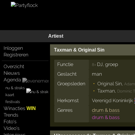
Artiest
Inloggen
Taxman & Original Sin
Registreren
Functie
DJ, groep
8×
Overzicht
Nieuws
Geslacht
man
Agenda
Groepsleden
Original Sin
,
Adam 
nu & straks
Taxman
,
Dominic Ti
kaart
Herkomst
Verenigd Koninkrijk
festivals
Winacties
WIN
Genres
drum & bass
Trends
drum & bass
Foto's
Video's
Interviews