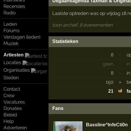
Uitgaansagenda Taxman & Original
Recensies
Radio
Laatste optreden was op vrijdag 18 
Leden
toon archief, 8 evenementen
Forums
Verslagen (leden)
Statistieken
Muziek
8
·
o
Artiesten
Locaties
geen
·
i
Organisaties
8
·
in
Steden
150
×
b
Contact
21
f
Crew
Vacatures
Donaties
Fans
Beleid
Help
Bassline^InfeCti0n
Adverteren