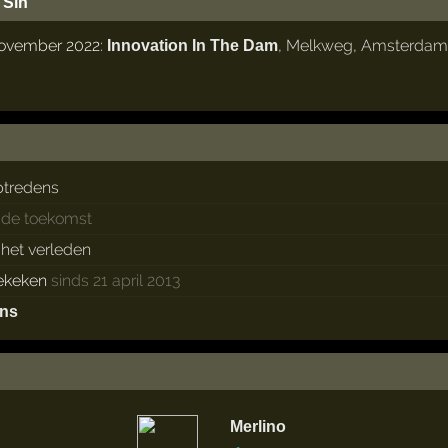
 Sin
november 2022:
,
Melkweg
,
Amsterdam
Innovation In The Dam
ptredens
n de toekomst
 het verleden
ekeken
sinds 21 april 2013
ans
Merlino