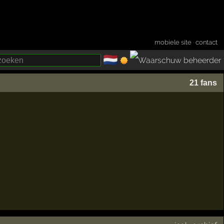
mobiele site
·
contact
🇳🇱
­
21 fans