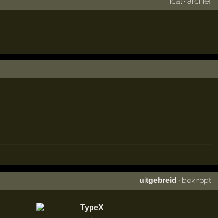
ical
·
archief
·
beknopt
uitgebreid
TypeX