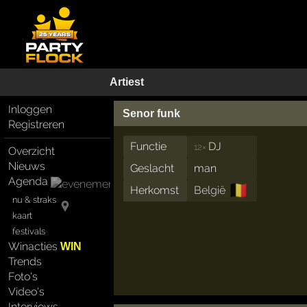
Artiest
Inloggen
Senor funk
Registreren
Functie
DJ
12×
Overzicht
Nieuws
Geslacht
man
Agenda
🇧🇪
Herkomst
België
nu & straks
kaart
festivals
Winacties
WIN
Trends
Foto's
Video's
Interviews