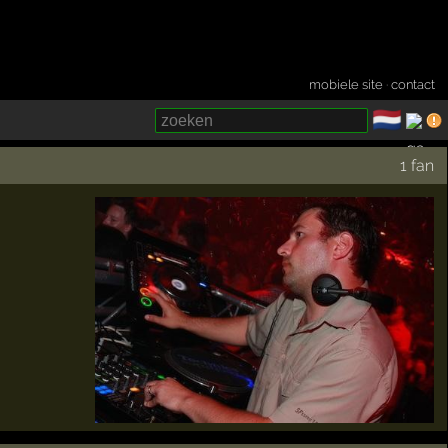
mobiele site
·
contact
🇳🇱
­
1 fan