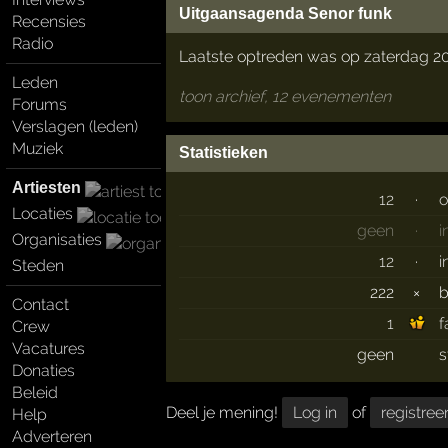
Uitgaansagenda Senor funk
Recensies
Radio
Laatste optreden was op zaterdag 20 
Leden
toon archief, 12 evenementen
Forums
Verslagen (leden)
Muziek
Statistieken
Artiesten
12
·
o
Locaties
geen
·
i
Organisaties
12
·
i
Steden
222
×
Contact
1
f
Crew
Vacatures
geen
s
Donaties
Beleid
Deel je mening!
Log in
of
registree
Help
Adverteren