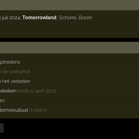
juli 2024:
,
Schorre
,
Boom
Tomorrowland
ptredens
n de toekomst
n het verleden
bekeken
sinds 5 april 2013
an
temresultaat
(1 stem)
r