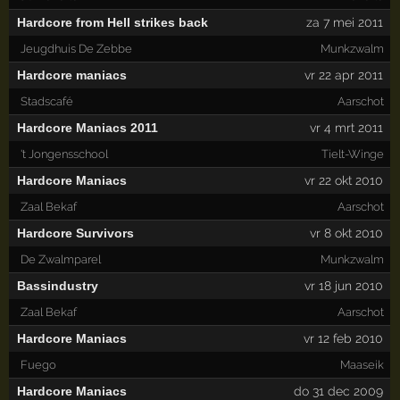
Hardcore from Hell strikes back
za 7 mei 2011
Jeugdhuis De Zebbe
Munkzwalm
Hardcore maniacs
vr 22 apr 2011
Stadscafé
Aarschot
Hardcore Maniacs 2011
vr 4 mrt 2011
't Jongensschool
Tielt-Winge
Hardcore Maniacs
vr 22 okt 2010
Zaal Bekaf
Aarschot
Hardcore Survivors
vr 8 okt 2010
De Zwalmparel
Munkzwalm
Bassindustry
vr 18 jun 2010
Zaal Bekaf
Aarschot
Hardcore Maniacs
vr 12 feb 2010
Fuego
Maaseik
Hardcore Maniacs
do 31 dec 2009