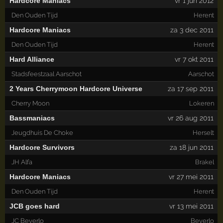
Hardcore Maniacs
vr 1 jun 2012
Den Ouden Tijd
Herent
Hardcore Maniacs
za 3 dec 2011
Den Ouden Tijd
Herent
Hard Alliance
vr 7 okt 2011
Stadsfeestzaal Aarschot
Aarschot
2 Years Cherrymoon Hardcore Universe
za 17 sep 2011
Cherry Moon
Lokeren
Bassmaniacs
vr 26 aug 2011
Jeugdhuis De Choke
Herselt
Hardcore Survivors
za 18 jun 2011
JH Alfa
Brakel
Hardcore Maniacs
vr 27 mei 2011
Den Ouden Tijd
Herent
JCB goes hard
vr 13 mei 2011
JC Beverlo
Beverlo