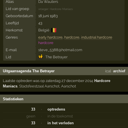
Alias
Da Wauters
Lid van groep
vroeger:
Hardcore Maniacs
Geboortedatum
18 juni 1983
Leeftijd
43
🇧🇪
Herkomst
België
Genres
early hardcore
,
hardcore
,
industrial hardcore
hardcore
E-mail
steve_5388@hotmail.com
Lid
The Betrayer
Uitgaansagenda The Betrayer
ical
·
archief
Laatste optreden was op zaterdag 27 december 2014:
Hardcore
Maniacs
,
Stadsfeestzaal Aarschot
,
Aarschot
Statistieken
33
·
optredens
geen
·
in de toekomst
33
·
in het verleden