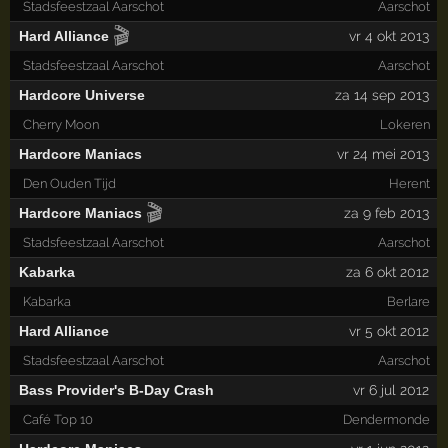
Stadsfeestzaal Aarschot
Aarschot
🎬
Hard Alliance
vr 4 okt 2013
Stadsfeestzaal Aarschot
Aarschot
Hardcore Universe
za 14 sep 2013
Cherry Moon
Lokeren
Hardcore Maniacs
vr 24 mei 2013
Den Ouden Tijd
Herent
🎬
Hardcore Maniacs
za 9 feb 2013
Stadsfeestzaal Aarschot
Aarschot
Kabarka
za 6 okt 2012
Kabarka
Berlare
Hard Alliance
vr 5 okt 2012
Stadsfeestzaal Aarschot
Aarschot
Bass Provider's B-Day Crash
vr 6 jul 2012
Café Top 10
Dendermonde