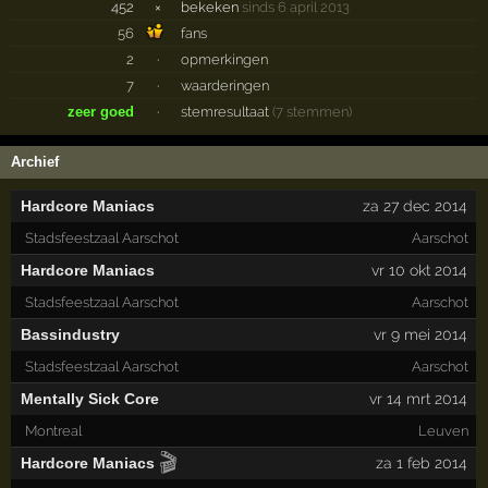
452
×
bekeken
sinds 6 april 2013
56
fans
2
·
opmerkingen
7
·
waarderingen
zeer goed
·
stemresultaat
(7 stemmen)
Archief
Hardcore Maniacs
za 27 dec 2014
Stadsfeestzaal Aarschot
Aarschot
Hardcore Maniacs
vr 10 okt 2014
Stadsfeestzaal Aarschot
Aarschot
Bassindustry
vr 9 mei 2014
Stadsfeestzaal Aarschot
Aarschot
Mentally Sick Core
vr 14 mrt 2014
Montreal
Leuven
🎬
Hardcore Maniacs
za 1 feb 2014