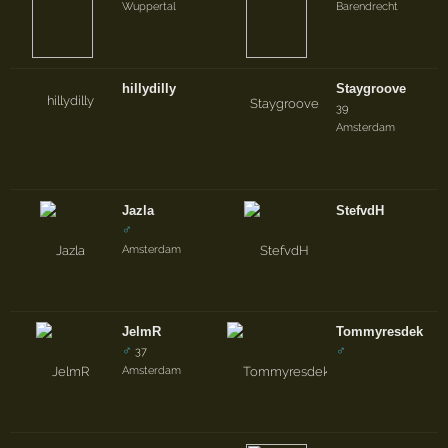
Wuppertal
Barendrecht
hillydilly
Staygroove
39
Amsterdam
Jazla
StefvdH
♂
Amsterdam
JelmR
Tommyresdek
♂
♂
37
Amsterdam