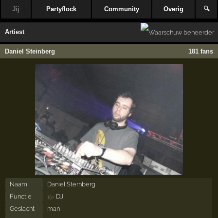
Jij
Partyflock
Community
Overig
🔍
Artiest
Daniel Steinberg
181 fans
Naam
Daniel Sternberg
Functie
DJ
15×
Geslacht
man