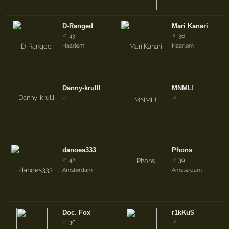
D-Ranged
Mari Kanari
♂
♀
43
36
Haarlem
Haarlem
Danny-krulll
MNML!
♂
♂
danoes333
Phons
♂
♂
42
39
Amsterdam
Amsterdam
Doc. Fox
r1kKu$
♂
♂
36