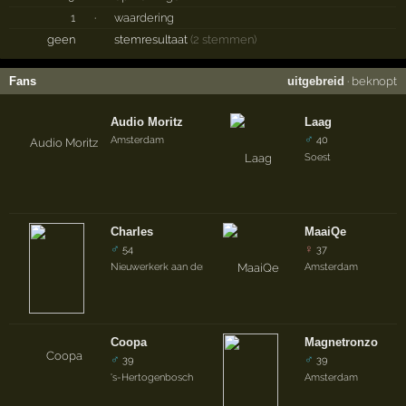
1
·
waardering
geen
stemresultaat
(2 stemmen)
Fans
uitgebreid
·
beknopt
Audio Moritz
Laag
♂
Amsterdam
40
Soest
Charles
MaaiQe
♂
♀
54
37
Nieuwerkerk aan den IJssel
Amsterdam
Coopa
Magnetronzo
♂
♂
39
39
's-Hertogenbosch
Amsterdam