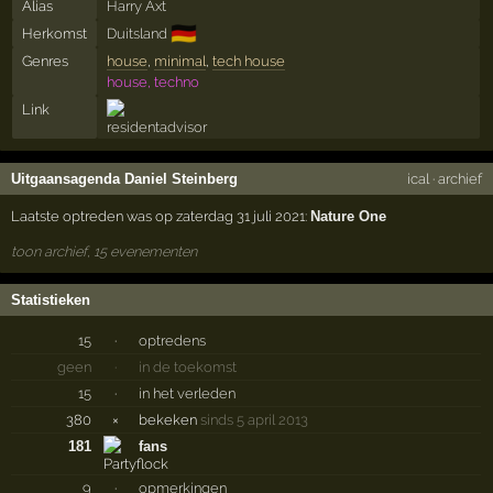
Alias
Harry Axt
🇩🇪
Herkomst
Duitsland
Genres
house
,
minimal
,
tech house
house, techno
Link
Uitgaansagenda Daniel Steinberg
ical
·
archief
Laatste optreden was op zaterdag 31 juli 2021:
Nature One
toon archief, 15 evenementen
Statistieken
15
·
optredens
geen
·
in de toekomst
15
·
in het verleden
380
×
bekeken
sinds 5 april 2013
181
fans
9
·
opmerkingen