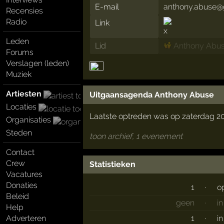
E-mail
anthony.abuse@
Recensies
Radio
Link
Leden
Lid
Anthony Abu
Forums
Verslagen (leden)
Muziek
Artiesten
Uitgaansagenda Anthony Abuse
Locaties
Laatste optreden was op zaterdag 2
Organisaties
Steden
toon archief, 1 evenement
Contact
Crew
Statistieken
Vacatures
Donaties
1
·
o
Beleid
geen
·
i
Help
Adverteren
1
·
i