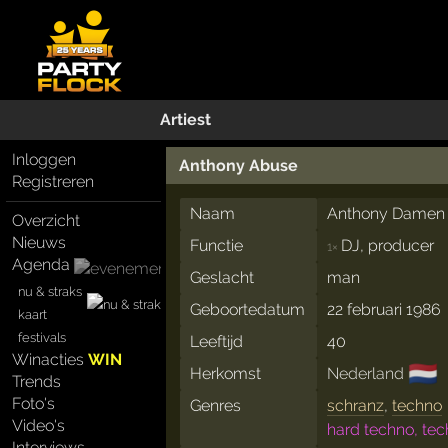
Artiest
Inloggen
Anthony Abuse
Registreren
Naam
Anthony Damen
Overzicht
Nieuws
Functie
DJ, producer
1×
Agenda
Geslacht
man
nu & straks
Geboortedatum
22 februari 1986
kaart
festivals
Leeftijd
40
Winacties
WIN
🇳🇱
Herkomst
Nederland
Trends
Foto's
Genres
schranz
,
techno
Video's
hard techno, te
Interviews