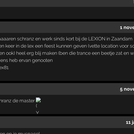
1 nov
 al jaaaaren schranz en werk sinds kort bij de LEXION in Zaandam
iet een keer in de lex een feest kunnen geven (vette location voo
n ook) heel erg blij maken (ben die trance een beetje zat en w
wens heb ervan genooten
ex81
5 nov
chranz de master
11 
ren op je myspace! ,,