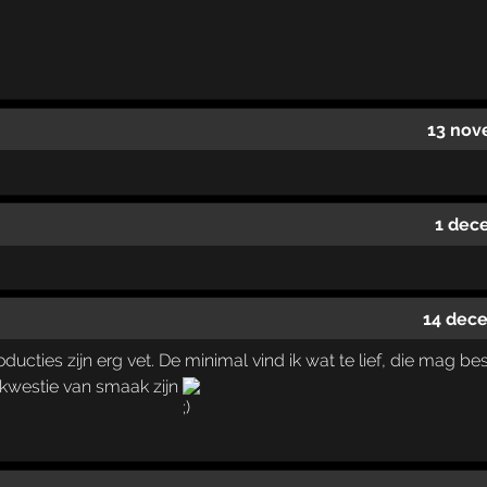
13 nov
1 dec
14 dec
ucties zijn erg vet. De minimal vind ik wat te lief, die mag b
kwestie van smaak zijn