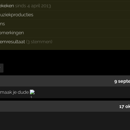
ekeken
sinds 4 april 2013
uziekproducties
ans
pmerkingen
temresultaat
(3 stemmen)
r
9 sept
 maak je dude
17 o