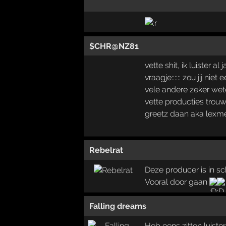
$CHR@NZ81
vette shit, ik luister
vraagje:::::: zou jij n
vele andere zeker wete
vette producties trou
greetz daan aka lexm
Rebelrat
Deze producer is in s
Vooral door gaan
Falling dreams
Heb eens zitten luiste