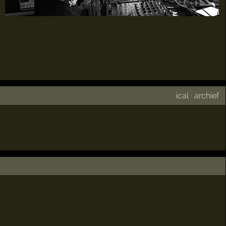
ical
·
archief