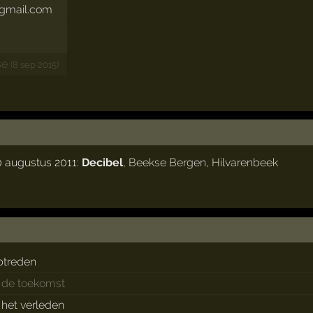
gmail.com
se
(8 sep 2015)
0 augustus 2011:
Decibel
,
Beekse Bergen
,
Hilvarenbeek
ptreden
n de toekomst
n het verleden