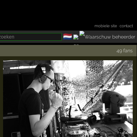
mobiele site
·
contact
🇳🇱
­
49 fans