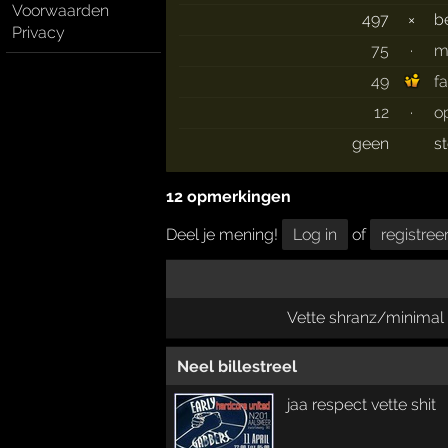
Voorwaarden
497
×
b
Privacy
75
·
m
49
f
12
·
o
geen
s
12 opmerkingen
Deel je mening!
Log in
of
registree
Vette shranz/minimal
Neel billestreel
jaa respect vette shit