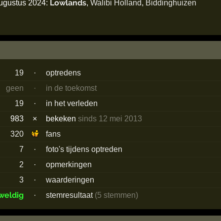
Lowlands
augustus 2024:
,
Walibi Holland
,
Biddinghuizen
19
·
optredens
geen
·
in de toekomst
19
·
in het verleden
983
×
bekeken
sinds 12 mei 2013
320
fans
7
·
foto's tijdens optreden
2
·
opmerkingen
3
·
waarderingen
weldig
·
stemresultaat
(5 stemmen)