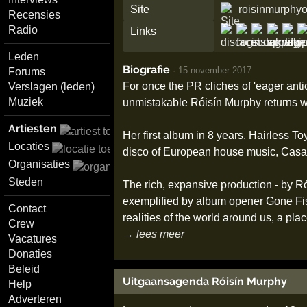
Site
roisinmurphyo
Recensies
Radio
Links
Leden
Biografie
·
15 november 2017
Forums
For once the PR cliches of 'eager anti
Verslagen (leden)
Muziek
unmistakable Róisín Murphy returns w
Artiesten
Her first album in 8 years, Hairless Toy
Locaties
disco of European house music, Casabl
Organisaties
Steden
The rich, expansive production - by Ró
exemplified by album opener Gone Fishi
Contact
realities of the world around us, a pla
Crew
→ lees meer
Vacatures
Donaties
Beleid
Uitgaansagenda Róisín Murphy
Help
Adverteren