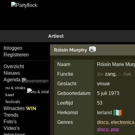
Artiest
📷
Inloggen
Róisín Murphy
Registreren
Naam
Róisín Marie Mur
Overzicht
Nieuws
Functie
zang,
live
15×
4×
Agenda
Geslacht
vrouw
nu & straks
Geboortedatum
5 juli 1973
kaart
festivals
Leeftijd
53
WIN
Winacties
🇮🇪
Herkomst
Ierland
Trends
Foto's
Genres
disco
,
electronica
Video's
disco, pop
Interviews