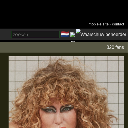
mobiele site
·
contact
🇳🇱
­
320 fans