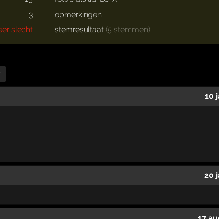
3
·
opmerkingen
eer slecht
·
stemresultaat
(5 stemmen)
r
10 
20 
17 au