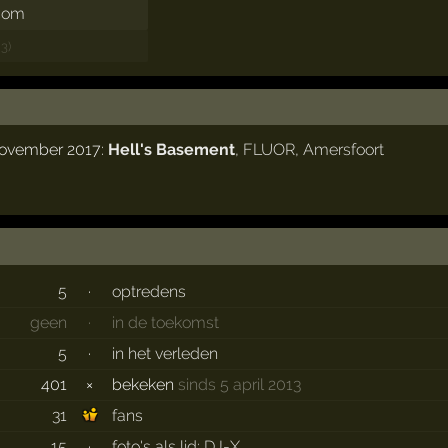
.com
23)
 november 2017:
Hell's Basement
,
FLUOR
,
Amersfoort
5
·
optredens
geen
·
in de toekomst
5
·
in het verleden
401
×
bekeken
sinds 5 april 2013
31
fans
15
·
foto's als lid: DJ-X