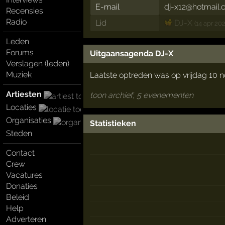
E-mail
dj-x12@hotmail
Recensies
Radio
Lid
DJ-X
(14 apr 20
Leden
Forums
Uitgaansagenda DJ-X
Verslagen (leden)
Muziek
Laatste optreden was op vrijdag 10
Artiesten
toon archief, 5 evenementen
Locaties
Organisaties
Statistieken
Steden
Contact
Crew
Vacatures
Donaties
Beleid
Help
Adverteren