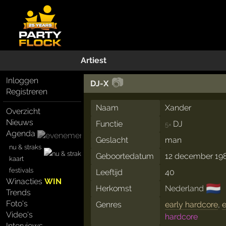
Artiest
📷
Inloggen
DJ-X
Registreren
Naam
Xander
Overzicht
Nieuws
Functie
DJ
5×
Agenda
Geslacht
man
nu & straks
Geboortedatum
12 december 19
kaart
festivals
Leeftijd
40
Winacties
WIN
🇳🇱
Herkomst
Nederland
Trends
Foto's
Genres
early hardcore
,
e
Video's
hardcore
Interviews