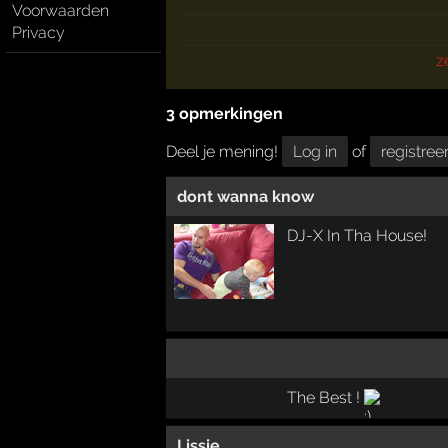
Voorwaarden
Privacy
z
3 opmerkingen
Deel je mening!
Log in
of
registree
dont wanna know
DJ-X In Tha House!
The Best !
Lissie