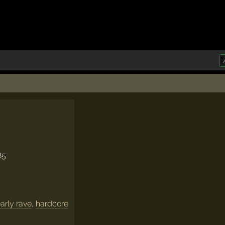
85
arly rave
,
hardcore