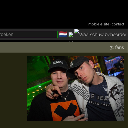
mobiele site
·
contact
🇳🇱
­
31 fans