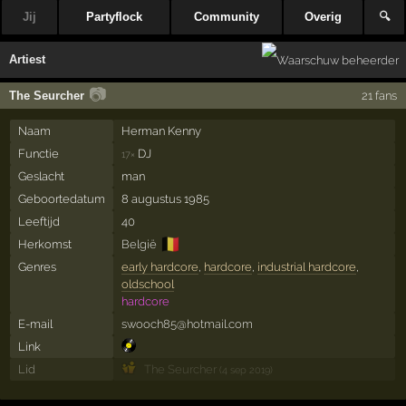
Jij
Partyflock
Community
Overig
🔍
Artiest
📷
The Seurcher
21 fans
Naam
Herman Kenny
Functie
DJ
17×
Geslacht
man
Geboortedatum
8 augustus 1985
Leeftijd
40
🇧🇪
Herkomst
België
Genres
early hardcore
,
hardcore
,
industrial hardcore
,
oldschool
hardcore
E-mail
swooch85@hotmail.com
Link
Lid
The Seurcher
(4 sep 2019)