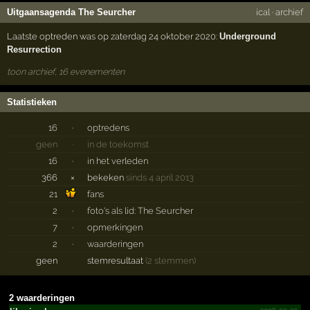
Uitgaansagenda The Seurcher
ical
·
archief
Laatste optreden was op zaterdag 24 oktober 2020:
Underground
Resurrection
toon archief, 16 evenementen
Statistieken
16
·
optredens
geen
·
in de toekomst
16
·
in het verleden
366
×
bekeken
sinds 4 april 2013
21
fans
2
·
foto's als lid: The Seurcher
7
·
opmerkingen
2
·
waarderingen
geen
stemresultaat
(2 stemmen)
2 waarderingen
2008-09-20