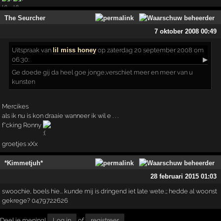
The Seurcher
7 oktober 2008 00:49
Uitspraak
van
lil miss honey
op zaterdag 20 september 2008 om
06:30:
▶
Ge doede gij da heel goe jonge,verschiet meer en meer van u
kunsten
Mercikes
als ik nu is kon draaie wanneer ik wil e . . .
f*cking Ronny
groetjes xXx
*Kimmetjuh*
28 februari 2015 01:03
swoochie, boels hie... kunde mij is dringend iet late wete.;; hedde al woonst
gekrege? 0479722626
Deel je mening!
Log in
of
registreer