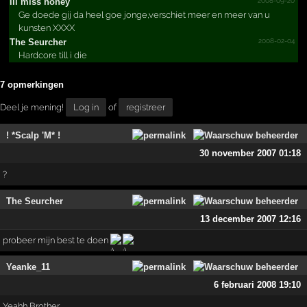
lil miss honey
Ge doede gij da heel goe jonge,verschiet meer en meer van u
kunsten XXXX
2008-02-04
The Seurcher
Hardcore till i die
7 opmerkingen
Deel je mening!
Log in
of
registreer
! *Scalp 'M* !
30 november 2007 01:18
?
The Seurcher
13 december 2007 12:16
probeer mijn best te doen
Yeanke_11
6 februari 2008 19:10
Yeahh Brother