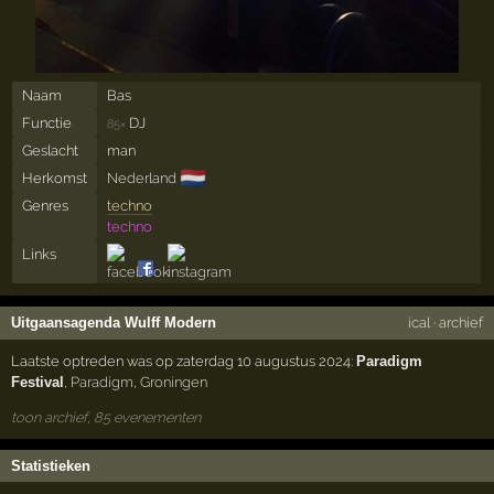
Naam
Bas
Functie
DJ
85×
Geslacht
man
🇳🇱
Herkomst
Nederland
Genres
techno
techno
Links
Uitgaansagenda Wulff Modern
ical
·
archief
Laatste optreden was op zaterdag 10 augustus 2024:
Paradigm
Festival
,
Paradigm
,
Groningen
toon archief, 85 evenementen
Statistieken