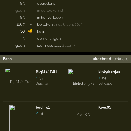
85
·
optredens
geen
·
in de toekomst
85
·
in het verleden
1667
×
bekeken
sinds 6 april 2013
50
fans
3
·
opmerkingen
geen
stemresultaat
(1 stem)
Fans
uitgebreid
·
beknopt
BigM // F4H
kinkyhartjes
♂
♂
35
64
Drachten
Delfgauw
buell x1
Kves95
♂
45