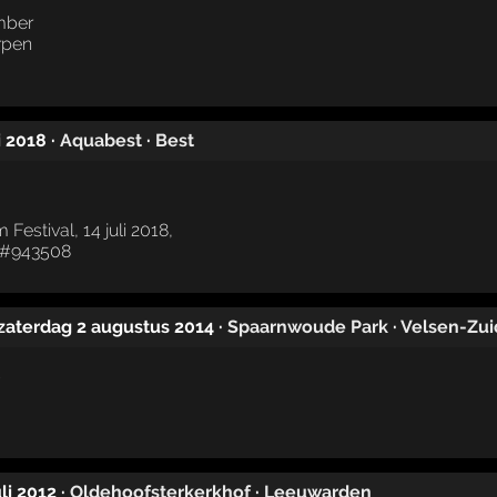
i 2018
·
Aquabest
·
Best
 zaterdag 2 augustus 2014
·
Spaarnwoude Park
·
Velsen-Zui
li 2012
·
Oldehoofsterkerkhof
·
Leeuwarden