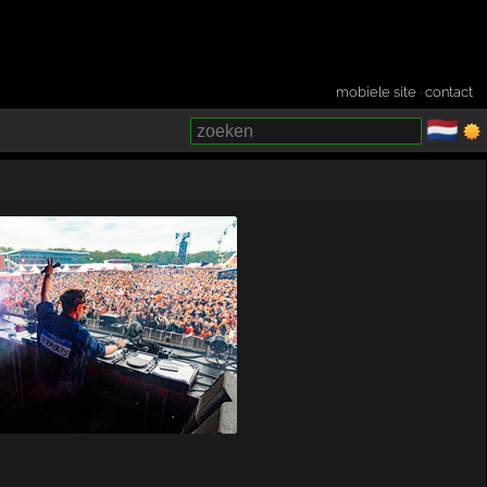
mobiele site
·
contact
🇳🇱
­