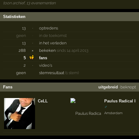
toon archief, 13 evenementen
Statistieken
13
·
optredens
geen
·
in de toekomst
13
·
in het verleden
288
×
bekeken
sinds 14 april 2013
5
fans
2
·
video's
geen
stemresultaat
(1 stem)
Fans
uitgebreid
·
beknopt
CeLL
Paulus Radical In
♂
Amsterdam