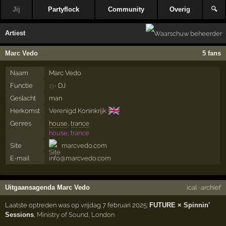
Jij
Partyflock
Community
Overig
🔍
Artiest
Marc Vedo
5 fans
Naam
Marc Vedo
Functie
DJ
13×
Geslacht
man
🇬🇧
Herkomst
Verenigd Koninkrijk
Genres
house
,
trance
house, trance
Site
marcvedo.com
E-mail
info@marcvedo.com
Uitgaansagenda Marc Vedo
ical
·
archief
Laatste optreden was op vrijdag 7 februari 2025:
FUTURE × Spinnin'
Sessions
,
Ministry of Sound
,
London