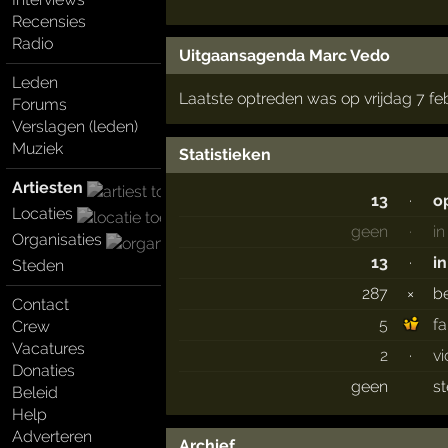
Recensies
Radio
Uitgaansagenda Marc Vedo
Leden
Laatste optreden was op vrijdag 7 fe
Forums
Verslagen (leden)
Muziek
Statistieken
Artiesten
13
·
o
Locaties
geen
·
i
Organisaties
13
·
i
Steden
287
×
b
Contact
5
f
Crew
Vacatures
2
·
vi
Donaties
geen
s
Beleid
Help
Adverteren
Archief