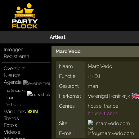
Artiest
Inloggen
Marc Vedo
Registreren
Naam
Marc Vedo
Overzicht
Nieuws
Functie
DJ
13×
Agenda
Geslacht
man
nu & straks
🇬
Herkomst
Verenigd Koninkrijk
kaart
festivals
Genres
house
,
trance
Winacties
WIN
house, trance
Trends
Site
marcvedo.com
Foto's
Video's
E-mail
info@marcvedo.com
Interviews