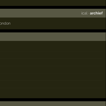
ical
·
archief
ondon