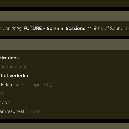
bruari 2025:
FUTURE × Spinnin' Sessions
,
Ministry of Sound
,
L
ptredens
n de toekomst
n het verleden
ekeken
sinds 14 april 2013
ans
deo's
temresultaat
(1 stem)