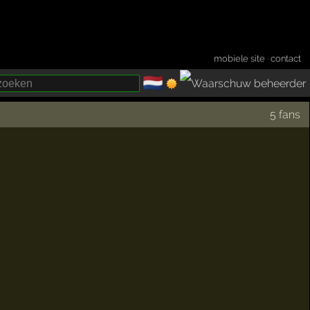
mobiele site
·
contact
🇳🇱
­
5 fans