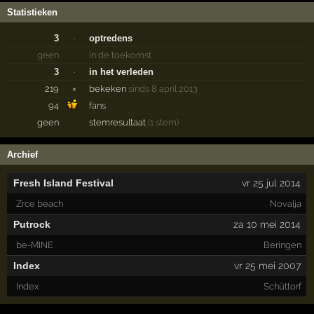
Statistieken
3
·
optredens
geen
·
in de toekomst
3
·
in het verleden
219
×
bekeken
sinds 8 april 2013
94
fans
geen
stemresultaat
(1 stem)
Archief
Fresh Island Festival
vr 25 jul 2014
Zrce beach
Novalja
Putrock
za 10 mei 2014
be-MINE
Beringen
Index
vr 25 mei 2007
Index
Schüttorf