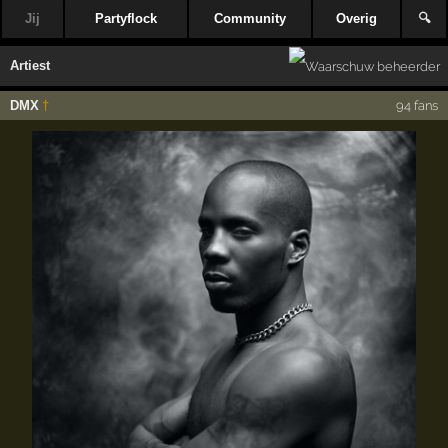
Jij
Partyflock
Community
Overig
🔍
Artiest
DMX
†
94 fans