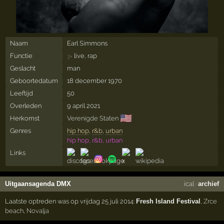
Naam
Earl Simmons
Functie
live, rap
3×
Geslacht
man
Geboortedatum
18 december 1970
Leeftijd
50
Overleden
9 april 2021
🇺🇸
Herkomst
Verenigde Staten
Genres
hip hop
,
r&b
,
urban
hip hop, r&b, urban
Links
Uitgaansagenda DMX
ical
·
archief
Laatste optreden was op vrijdag 25 juli 2014:
Fresh Island Festival
,
Zrce
beach
,
Novalja