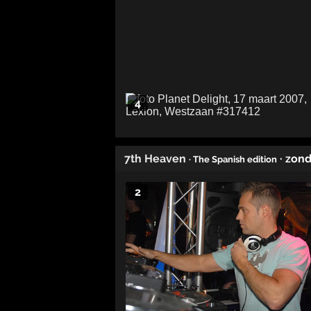
4
7th Heaven
· zon
· The Spanish edition
2