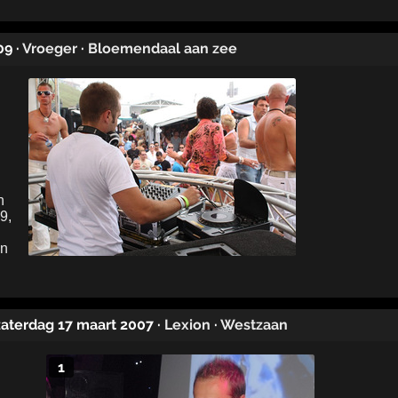
09
·
Vroeger
·
Bloemendaal aan zee
 zaterdag 17 maart 2007
·
Lexion
·
Westzaan
1