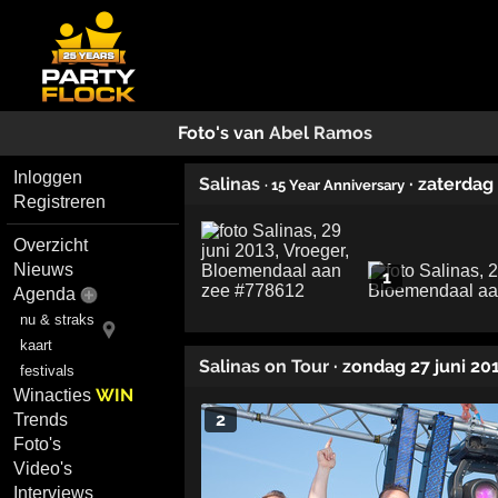
Foto's van
Abel Ramos
Inloggen
Salinas
· zaterdag
· 15 Year Anniversary
Registreren
Overzicht
Nieuws
1
Agenda
nu & straks
kaart
Salinas on Tour
· zondag 27 juni 20
festivals
WIN
Winacties
2
Trends
Foto's
Video's
Interviews