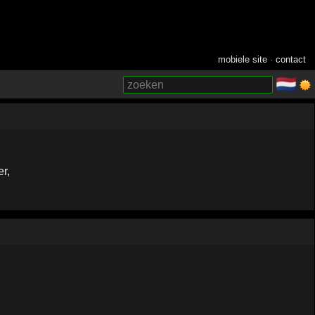
mobiele site
·
contact
🇳🇱
­