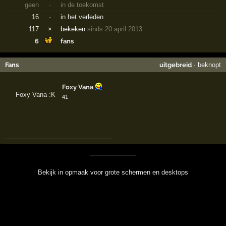
geen
·
in de toekomst
16
·
in het verleden
117
×
bekeken
sinds 20 april 2013
6
fans
Fans
uitgebreid
·
beknopt
Foxy Vana
41
Bekijk in opmaak voor grote schermen en desktops