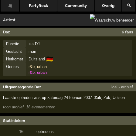
Jij
Partyflock
Community
Overig
🔍
Artiest
Daz
6 fans
Functie
DJ
16×
Geslacht
man
🇩🇪
Herkomst
Duitsland
Genres
r&b
,
urban
r&b, urban
Uitgaansagenda Daz
ical
·
archief
Laatste optreden was op zaterdag 24 februari 2007:
Zak
,
Zak
,
Uelsen
toon archief, 16 evenementen
Statistieken
16
·
optredens