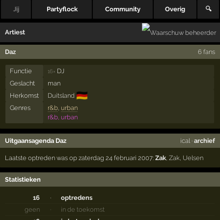
Jij
Partyflock
Community
Overig
🔍
Artiest
Daz
6 fans
Functie
DJ
16×
Geslacht
man
🇩🇪
Herkomst
Duitsland
Genres
r&b
,
urban
r&b, urban
Uitgaansagenda Daz
ical
·
archief
Laatste optreden was op zaterdag 24 februari 2007:
Zak
,
Zak
,
Uelsen
Statistieken
16
·
optredens
geen
·
in de toekomst