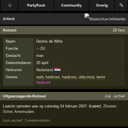
Jij
Partyflock
Community
Overig
🔍
Artiest
Rotzooi
28 fans
Naam
Dennis de Witte
Functie
DJ
4×
Geslacht
man
Geboortedatum
20 april
🇳🇱
Herkomst
Nederland
Genres
early hardcore
,
hardcore
,
oldschool
,
terror
hardcore
Uitgaansagenda Rotzooi
ical
·
archief
Laatste optreden was op zaterdag 24 februari 2007:
G 2007
,
Zilveren
Schor
,
Arnemuiden
toon archief, 3 evenementen