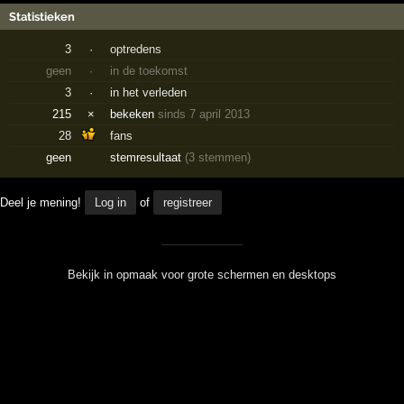
Statistieken
3
·
optredens
geen
·
in de toekomst
3
·
in het verleden
215
×
bekeken
sinds 7 april 2013
28
fans
geen
stemresultaat
(3 stemmen)
Deel je mening!
Log in
of
registreer
Bekijk in opmaak voor grote schermen en desktops