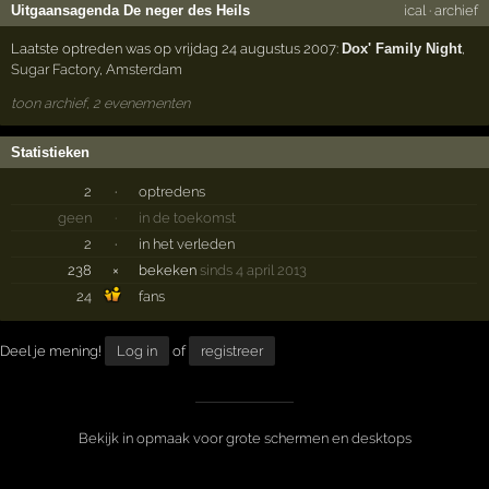
Uitgaansagenda De neger des Heils
ical
·
archief
Laatste optreden was op vrijdag 24 augustus 2007:
Dox' Family Night
,
Sugar Factory
,
Amsterdam
toon archief, 2 evenementen
Statistieken
2
·
optredens
geen
·
in de toekomst
2
·
in het verleden
238
×
bekeken
sinds 4 april 2013
24
fans
Deel je mening!
Log in
of
registreer
Bekijk in opmaak voor grote schermen en desktops