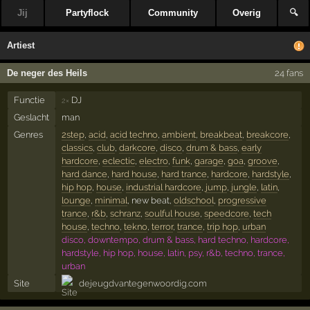
Jij
Partyflock
Community
Overig
🔍
Artiest
De neger des Heils
24 fans
Functie
DJ
2×
Geslacht
man
Genres
2step
,
acid
,
acid techno
,
ambient
,
breakbeat
,
breakcore
,
classics
,
club
,
darkcore
,
disco
,
drum & bass
,
early
hardcore
,
eclectic
,
electro
,
funk
,
garage
,
goa
,
groove
,
hard dance
,
hard house
,
hard trance
,
hardcore
,
hardstyle
,
hip hop
,
house
,
industrial hardcore
,
jump
,
jungle
,
latin
,
lounge
,
minimal
, new beat,
oldschool
,
progressive
trance
,
r&b
,
schranz
,
soulful house
,
speedcore
,
tech
house
,
techno
,
tekno
,
terror
,
trance
,
trip hop
,
urban
disco, downtempo, drum & bass, hard techno, hardcore,
hardstyle, hip hop, house, latin, psy, r&b, techno, trance,
urban
Site
dejeugdvantegenwoordig.com