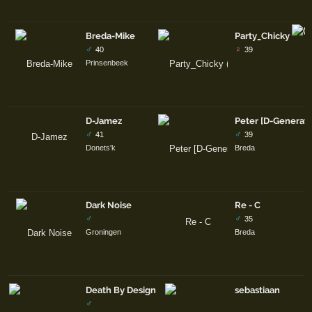
Breda-Mike
Party_Chicky
♂
♀
40
39
Prinsenbeek
D-Jamez
Peter [D-Generati
♂
♂
41
39
Donets'k
Breda
Dark Noise
Re - C
♂
♂
35
Groningen
Breda
Death By Design
sebastiaan
♂