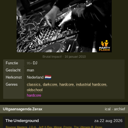
Brutal Impact!
· 16 januari 2010
Functie
DJ
95×
Geslacht
man
🇳🇱
Herkomst
Nederland
Genres
classics
,
darkcore
,
hardcore
,
industrial hardcore
,
oldschool
hardcore
Uitgaansagenda Zerax
ical
·
archief
The Underground
za 22 aug 2026
Bounce Masters
,
J.D.A.
,
Jeff X-Ray
,
Mizzar
,
Promo
,
The Ultimate-R
,
Zerax