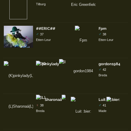
Tilburg
##ERIC##
Fpm
♂
♂
37
38
Etten-Leur
Etten-Leur
pinkylady
Dylan
gordon1984
♂
42
Breda
Sharonaá
Luit
♀
♂
38
41
Breda
Made