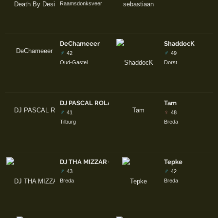
Raamsdonksveer
DeChameeer
ShaddocK
♂
♂
42
49
Oud-Gastel
Dorst
DJ PASCAL ROLAY
Tam
♂
♀
41
48
Tilburg
Breda
DJ THA MIZZAR (BGP)
Tepke
♂
♂
43
42
Breda
Breda