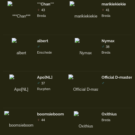
***Chan***
marikiekiekie
♀
♀
43
41
Breda
Breda
albert
Nymax
♂
♂
38
Enschede
Breda
Apo[NL]
Official D-master
♂
♂
37
Rucphen
boomsieboom
Oxithius
♀
44
Breda