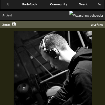
Jij
Partyflock
Community
Overig
🔍
Artiest
📷
Zerax
234 fans