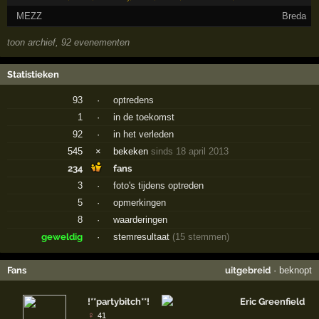
MEZZ
Breda
toon archief, 92 evenementen
Statistieken
93
·
optredens
1
·
in de toekomst
92
·
in het verleden
545
×
bekeken
sinds 18 april 2013
234
fans
3
·
foto's tijdens optreden
5
·
opmerkingen
8
·
waarderingen
geweldig
·
stemresultaat
(15 stemmen)
Fans
uitgebreid
·
beknopt
!**partybitch**!
Eric Greenfield
♀
41