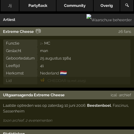
Jij
Partyflock
Community
Overig
🔍
Artiest
📷
Extreme Cheese
26 fans
Functie
MC
2×
Geslacht
man
Geboortedatum
25 augustus 1984
Leeftijd
41
🇳🇱
Herkomst
Nederland
Lid
CHEDDAR
(11 mrt 2025)
Uitgaansagenda Extreme Cheese
ical
·
archief
Laatste optreden was op zaterdag 10 juni 2006:
Beestenboel
,
Fascinus
,
Sassenheim
toon archief, 2 evenementen
Statistieken