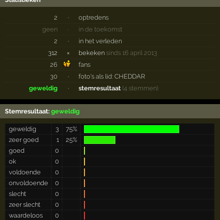
2
·
optredens
geen
·
in de toekomst
2
·
in het verleden
312
×
bekeken
sinds 16 april 2013
26
fans
30
·
foto's als lid: CHEDDAR
geweldig
·
stemresultaat
(4 stemmen)
Stemresultaat:
geweldig
geweldig
3
75%
zeer goed
1
25%
goed
0
ok
0
voldoende
0
onvoldoende
0
slecht
0
zeer slecht
0
waardeloos
0