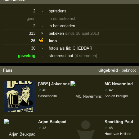
2
·
optredens
geen
·
in de toekomst
2
·
in het verleden
313
×
bekeken
sinds 16 april 2013
26
fans
30
·
foto's als lid: CHEDDAR
geweldig
·
stemresultaat
(4 stemmen)
Fans
uitgebreid
·
beknopt
[WBS] Joker.one
MC Nevermind
♂
♂
40
42
Sassenheim
Son en Breugel
Arjan Beukpad
Sparkling Paul
♂
♂
43
48
Hoek van Holland