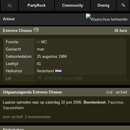
Jij
Partyflock
Community
Overig
🔍
Artiest
📷
Extreme Cheese
26 fans
Functie
MC
2×
Geslacht
man
Geboortedatum
25 augustus 1984
Leeftijd
41
🇳🇱
Herkomst
Nederland
Lid
CHEDDAR
(11 mrt 2025)
Uitgaansagenda Extreme Cheese
ical
·
archief
Laatste optreden was op zaterdag 10 juni 2006:
Beestenboel
,
Fascinus
,
Sassenheim
toon archief, 2 evenementen
Statistieken