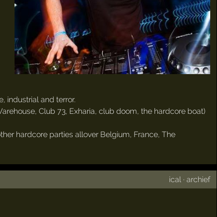
industrial and terror.
e Warehouse, Club 73, Exharia, club doom, the hardcore boat)
her hardcore parties allover Belgium, France, The
ical
·
archief