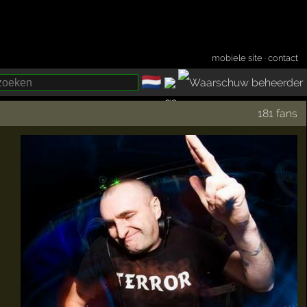
mobiele site
·
contact
🇳🇱
­
181 fans