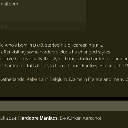
tmail.com
2021)
c who's born in 1978, started his dj-career in 1995.
t after visiting some hardcore clubs he changed styles.
core but gradually the style changed into hardcore, darkcore, 
nt hardcore clubs (spirit, la Luna, Planet Factory, Sirocco, th
 Netherlands,
Kabarka
in Belgium, Diams in France and many ot
uli 2024:
,
De Klinker
,
Aarschot
Hardcore Maniacs