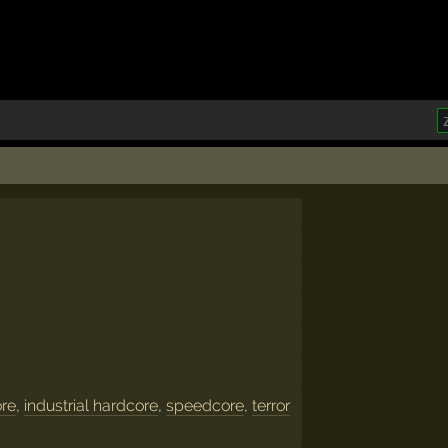
ore
,
industrial hardcore
,
speedcore
,
terror