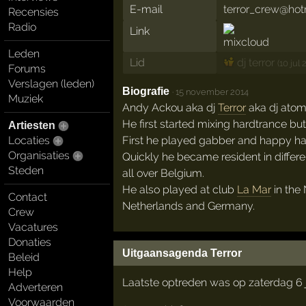
E-mail
terror_crew@ho
Recensies
Radio
Link
Leden
Lid
dj terror
(10 jul 
Forums
Verslagen (leden)
Biografie
·
15 november 2014
Muziek
Andy Ackou aka dj
Terror
aka dj atomi
He first started mixing hardtrance bu
Artiesten
First he played gabber and happy hard
Locaties
Organisaties
Quickly he became resident in differe
Steden
all over Belgium.
He also played at club
La Mar
in the
Contact
Netherlands and Germany.
Crew
Vacatures
Donaties
Uitgaansagenda Terror
Beleid
Help
Laatste optreden was op zaterdag 6 j
Adverteren
Voorwaarden