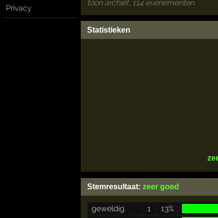
toon archief, 114 evenementen
Privacy
Statistieken
ze
Stemresultaat:
zeer goed
geweldig
1
13%