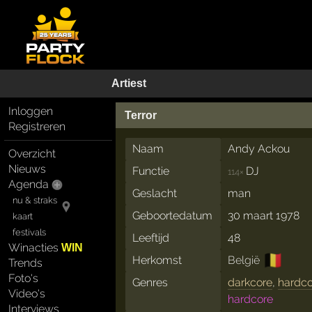
Artiest
Inloggen
Terror
Registreren
Naam
Andy Ackou
Overzicht
Nieuws
Functie
DJ
114×
Agenda
Geslacht
man
nu & straks
Geboortedatum
30 maart 1978
kaart
festivals
Leeftijd
48
Winacties
WIN
🇧🇪
Herkomst
België
Trends
Foto's
Genres
darkcore
,
hardc
Video's
hardcore
Interviews