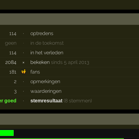
114
·
optredens
geen
·
in de toekomst
114
·
in het verleden
2084
×
bekeken
sinds 5 april 2013
181
fans
2
·
opmerkingen
3
·
waarderingen
·
(8 stemmen)
er goed
stemresultaat