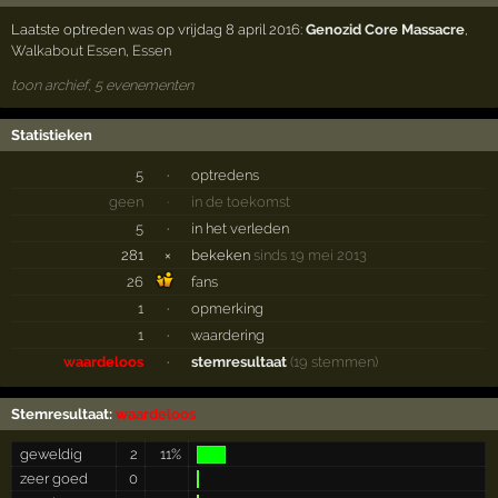
Laatste optreden was op vrijdag 8 april 2016:
Genozid Core Massacre
,
Walkabout Essen
,
Essen
toon archief, 5 evenementen
Statistieken
5
·
optredens
geen
·
in de toekomst
5
·
in het verleden
281
×
bekeken
sinds 19 mei 2013
26
fans
1
·
opmerking
1
·
waardering
waardeloos
·
stemresultaat
(19 stemmen)
Stemresultaat:
waardeloos
geweldig
2
11%
zeer goed
0