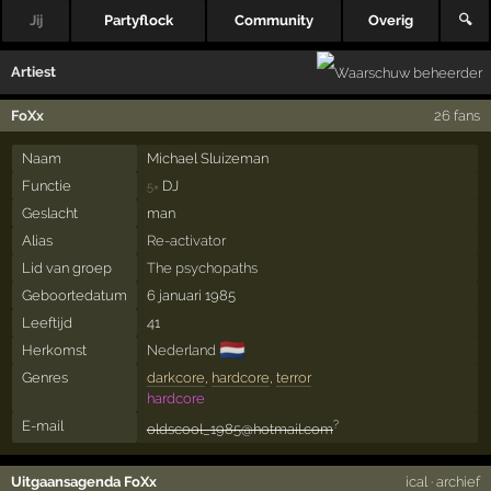
Jij
Partyflock
Community
Overig
🔍
Artiest
FoXx
26 fans
Naam
Michael Sluizeman
Functie
DJ
5×
Geslacht
man
Alias
Re-activator
Lid van groep
The psychopaths
Geboortedatum
6 januari 1985
Leeftijd
41
🇳🇱
Herkomst
Nederland
Genres
darkcore
,
hardcore
,
terror
hardcore
E-mail
?
oldscool_1985@hotmail.com
Uitgaansagenda FoXx
ical
·
archief