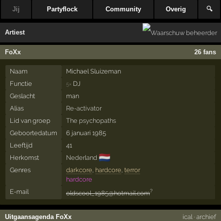
Jij
Partyflock
Community
Overig
🔍
Artiest
FoXx
26 fans
Naam
Michael Sluizeman
Functie
DJ
5×
Geslacht
man
Alias
Re-activator
Lid van groep
The psychopaths
Geboortedatum
6 januari 1985
Leeftijd
41
🇳🇱
Herkomst
Nederland
Genres
darkcore
,
hardcore
,
terror
hardcore
E-mail
?
oldscool_1985@hotmail.com
Uitgaansagenda FoXx
ical
·
archief