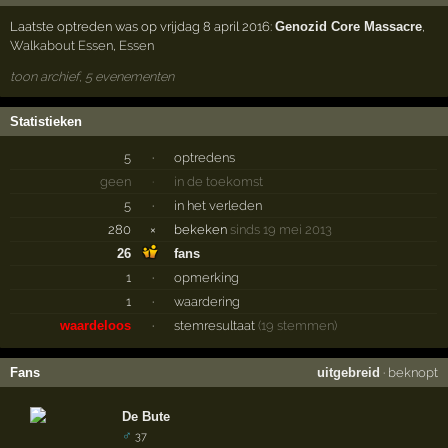
Laatste optreden was op vrijdag 8 april 2016:
Genozid Core Massacre
,
Walkabout Essen
,
Essen
toon archief, 5 evenementen
Statistieken
5
·
optredens
geen
·
in de toekomst
5
·
in het verleden
280
×
bekeken
sinds 19 mei 2013
26
fans
1
·
opmerking
1
·
waardering
waardeloos
·
stemresultaat
(19 stemmen)
Fans
uitgebreid
·
beknopt
De Bute
♂
37