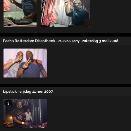
Pacha Rotterdam Discotheek
· zaterdag 3 mei 2008
· Reunion party
Lipstick
· vrijdag 11 mei 2007
3