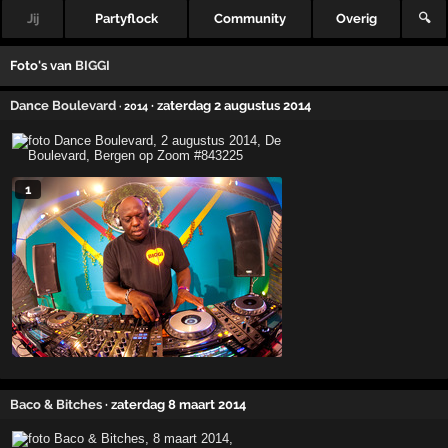
Jij
Partyflock
Community
Overig
🔍
Foto's van
BIGGI
Dance Boulevard
· zaterdag 2 augustus 2014
· 2014
1
Baco & Bitches
· zaterdag 8 maart 2014