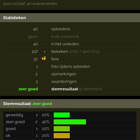
toon archief, 40 evenementen
Statistieken
40
·
optredens
geen
·
in de toekomst
40
·
in het verleden
217
×
bekeken
sinds 7 april 2013
32
fans
1
·
foto tijdens optreden
2
·
opmerkingen
3
·
waarderingen
zeer goed
·
stemresultaat
(5 stemmen)
Stemresultaat:
zeer goed
geweldig
1
20%
zeer goed
2
40%
goed
1
20%
ok
1
20%