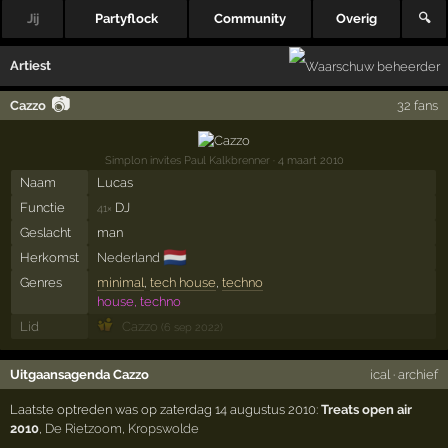
Jij
Partyflock
Community
Overig
🔍
Artiest
📷
Cazzo
32 fans
Simplon invites Paul Kalkbrenner
· 4 maart 2010
Naam
Lucas
Functie
DJ
41×
Geslacht
man
🇳🇱
Herkomst
Nederland
Genres
minimal
,
tech house
,
techno
house, techno
Lid
Cazzo
(6 sep 2022)
Uitgaansagenda Cazzo
ical
·
archief
Laatste optreden was op zaterdag 14 augustus 2010:
Treats open air
2010
,
De Rietzoom
,
Kropswolde