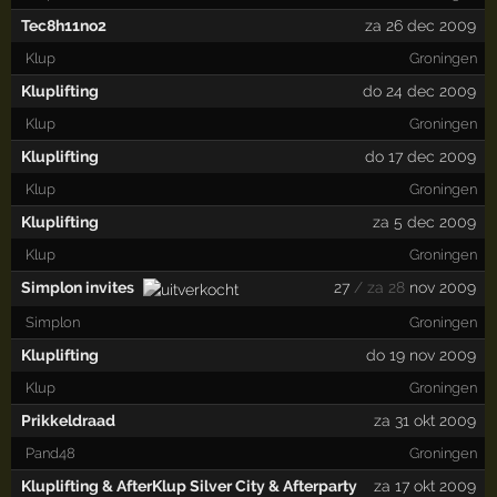
Tec8h11no2
za 26 dec 2009
Klup
Groningen
Kluplifting
do 24 dec 2009
Klup
Groningen
Kluplifting
do 17 dec 2009
Klup
Groningen
Kluplifting
za 5 dec 2009
Klup
Groningen
Simplon invites
27
/ za 28
nov 2009
Simplon
Groningen
Kluplifting
do 19 nov 2009
Klup
Groningen
Prikkeldraad
za 31 okt 2009
Pand48
Groningen
Kluplifting & AfterKlup Silver City & Afterparty
za 17 okt 2009