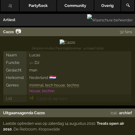
Jij
Partyflock
Community
Overig
🔍
Artiest
📷
Cazzo
32 fans
Simplon invites Paul Kalkbrenner
· 4 maart 2010
Naam
Lucas
Functie
DJ
41×
Geslacht
man
🇳🇱
Herkomst
Nederland
Genres
minimal
,
tech house
,
techno
house, techno
Lid
Cazzo
(6 sep 2022)
Uitgaansagenda Cazzo
ical
·
archief
Laatste optreden was op zaterdag 14 augustus 2010:
Treats open air
2010
,
De Rietzoom
,
Kropswolde