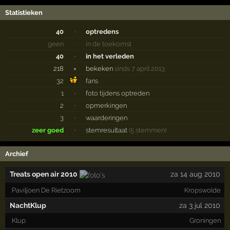
Statistieken
40
·
optredens
geen
·
in de toekomst
40
·
in het verleden
218
×
bekeken
sinds 7 april 2013
32
fans
1
·
foto tijdens optreden
2
·
opmerkingen
3
·
waarderingen
zeer goed
·
stemresultaat
(5 stemmen)
Archief
Treats open air 2010
za 14 aug 2010
Paviljoen De Rietzoom
Kropswolde
NachtKlup
za 3 jul 2010
Klup
Groningen