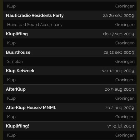
Klup
Groningen
Nauticradio Residents Party
za 26 sep 2009
Hundread Sound Accompany
Groningen
Kluplifting
do 17 sep 2009
Klup
Groningen
Buurthouse
za 12 sep 2009
Simplon
Groningen
Klup Keiweek
wo 12 aug 2009
Klup
Groningen
AfterKlup
zo 9 aug 2009
Klup
Groningen
AfterKlup House/MNML
zo 2 aug 2009
Klup
Groningen
Kluplifting!
vr 31 jul 2009
Klup
Groningen