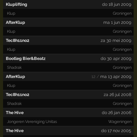
Kluplifting
do 18 jun 2009
Klup
Groningen
AfterKlup
ma 1 jun 2009
Klup
Groningen
Tec8h11no2
za 30 mei 2009
Klup
Groningen
Bootleg Bier&Beatz
do 30 apr 2009
Shadrak
Groningen
AfterKlup
12 /
ma 13 apr 2009
Klup
Groningen
Tec8h11no2
za 26 jul 2008
Shadrak
Groningen
The Hive
do 26 jan 2006
Jongeren Vereniging Unitas
Wageningen
The Hive
do 17 nov 2005