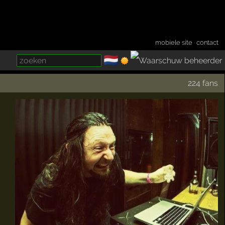
mobiele site
·
contact
🇳🇱
­
224 fans