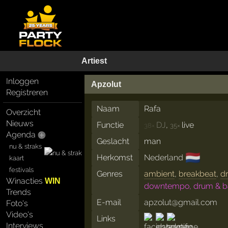
Artiest
Inloggen
Apzolut
Registreren
Naam
Rafa
Overzicht
Nieuws
Functie
DJ
,
live
38×
35×
Agenda
Geslacht
man
nu & straks
🇳🇱
Herkomst
Nederland
kaart
festivals
Genres
ambient
,
breakbeat
,
d
Winacties
WIN
downtempo, drum & ba
Trends
E-mail
apzolut@gmail.com
Foto's
Video's
Links
Interviews