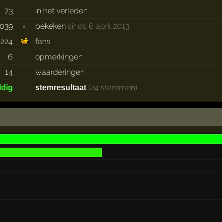
73
·
in het verleden
1039
×
bekeken
sinds 6 april 2013
224
fans
6
·
opmerkingen
14
·
waarderingen
·
(24 stemmen)
ldig
stemresultaat