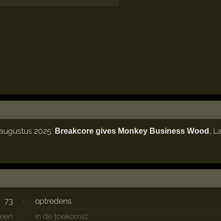
 augustus 2025:
,
L
Breakcore gives Monkey Business Wood
73
·
optredens
een
·
in de toekomst