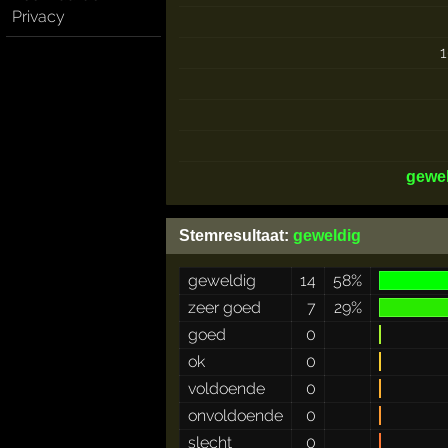
Privacy
gewe
Stemresultaat:
geweldig
geweldig
14
58%
zeer goed
7
29%
goed
0
ok
0
voldoende
0
onvoldoende
0
slecht
0