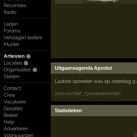
Recensies
Radio
Leden
Forums
Verslagen (leden)
Muziek
Artiesten
Locaties
Uitgaansagenda Apzolut
Organisaties
Steden
Laatste optreden was op zaterdag 9
Contact
toon archief, 73 evenementen
Crew
Vacatures
Donaties
Statistieken
Beleid
Help
Adverteren
g
Voorwaarden