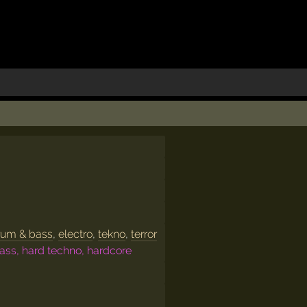
rum & bass
,
electro
,
tekno
,
terror
ss, hard techno, hardcore