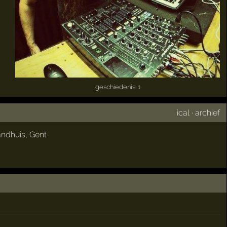
geschiedenis: 1
ical
·
archief
andhuis
,
Gent