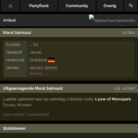
Jij
Partyflock
Community
Overig
🔍
Artiest
Maral Salmassi
10 fans
Functie
DJ
1×
Geslacht
vrouw
🇩🇪
Herkomst
Duitsland
Genres
electro
,
techno
techno
Uitgaansagenda Maral Salmassi
ical
·
archief
Laatste optreden was op zaterdag 1 oktober 2005:
1 year of Monopark
,
Favela
,
Münster
toon archief, 1 evenement
Statistieken