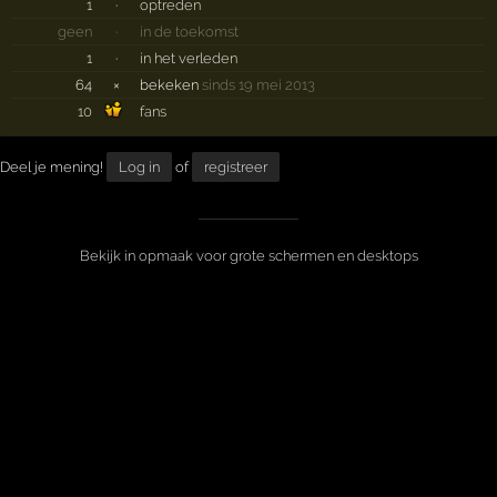
1
·
optreden
geen
·
in de toekomst
1
·
in het verleden
64
×
bekeken
sinds 19 mei 2013
10
fans
Deel je mening!
Log in
of
registreer
Bekijk in opmaak voor grote schermen en desktops