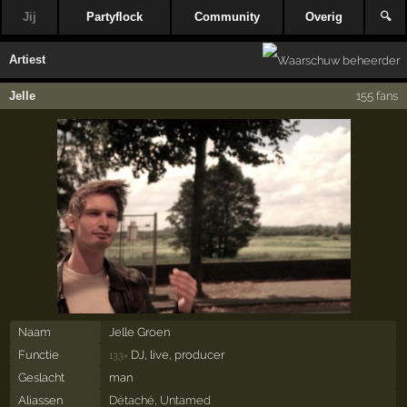
Jij
Partyflock
Community
Overig
🔍
Artiest
Jelle
155 fans
Naam
Jelle Groen
Functie
DJ, live, producer
133×
Geslacht
man
Aliassen
Détaché
,
Untamed