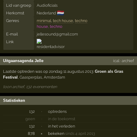
Lid van groep
Audioficials
🇳🇱
Herkomst
Nederland
Genres
minimal
,
tech house
,
techno
house, techno
E-mail
jellesound@gmail.com
Link
Uitgaansagenda Jelle
ical
·
archief
Laatste optreden was op zondag 11 augustus 2013:
Groen als Gras
Festival
,
Gaasperplas
,
Amsterdam
toon archief, 132 evenementen
Statistieken
132
·
optredens
geen
·
in de toekomst
132
·
in het verleden
878
×
bekeken
sinds 4 april 2013