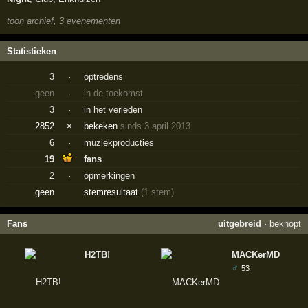
toon archief, 3 evenementen
Statistieken
3
·
optredens
geen
·
in de toekomst
3
·
in het verleden
2852
×
bekeken
sinds 3 april 2013
6
·
muziekproducties
19
fans
2
·
opmerkingen
geen
stemresultaat
(1 stem)
Fans
uitgebreid
·
beknopt
H2TB!
MACKerMD
♂
53