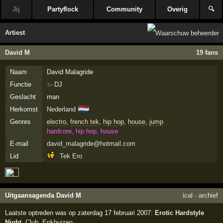
Jij
Partyflock
Community
Overig
🔍
Artiest
David M
19 fans
Naam
David Malagride
Functie
DJ
3×
Geslacht
man
🇳🇱
Herkomst
Nederland
Genres
electro
,
french tek
,
hip hop
,
house
,
jump
hardcore, hip hop, house
E-mail
david_malagride@hotmail.com
Lid
Tek Ero
Uitgaansagenda David M
ical
·
archief
Laatste optreden was op zaterdag 17 februari 2007:
Erotic Hardstyle
Night
,
Club
,
Enkhuizen