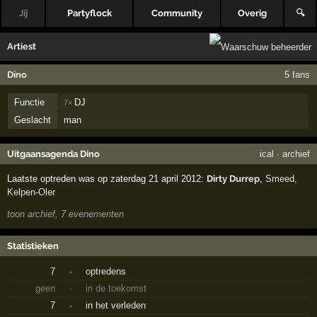
Jij
Partyflock
Community
Overig
🔍
Artiest
Dino
5 fans
Functie
DJ
7×
Geslacht
man
Uitgaansagenda Dino
ical
·
archief
Laatste optreden was op zaterdag 21 april 2012:
Dirty Durrep
,
Smeed
,
Kelpen-Oler
toon archief, 7 evenementen
Statistieken
7
·
optredens
geen
·
in de toekomst
7
·
in het verleden