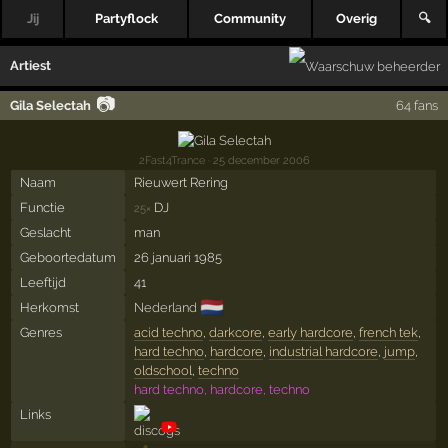
Jij
Partyflock
Community
Overig
🔍
Artiest
📷
Gila Selectah
64 fans
2Fast4Trance
· 25 december 2006
Naam
Rieuwert Rering
Functie
DJ
25×
Geslacht
man
Geboortedatum
26 januari 1985
Leeftijd
41
🇳🇱
Herkomst
Nederland
Genres
acid techno
,
darkcore
,
early hardcore
,
french tek
,
hard techno
,
hardcore
,
industrial hardcore
,
jump
,
oldschool
,
techno
hard techno, hardcore, techno
Links