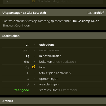
Lid
Gila Selectah
(30 dec 2012)
Uitgaansagenda Gila Selectah
ical
·
archief
Laatste optreden was op zaterdag 19 maart 2016:
The Gaslamp Killer
,
Simplon
,
Groningen
Statistieken
25
·
optredens
geen
·
in de toekomst
25
·
in het verleden
691
×
bekeken
sinds 3 april 2013
64
fans
6
·
foto's tijdens optreden
2
·
opmerkingen
3
·
waarderingen
zeer goed
·
stemresultaat
(8 stemmen)
Archief