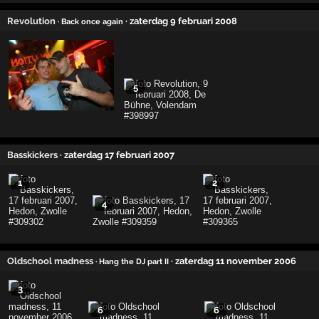
Revolution
· zaterdag 9 februari 2008
· Back once again
5
Basskickers
· zaterdag 17 februari 2007
1
2
4
Oldschool madness
· zaterdag 11 november 2006
· Hang the DJ part II
3
6
6