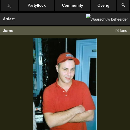
Jij
Partyflock
Community
Overig
🔍
Artiest
Jorno
28 fans