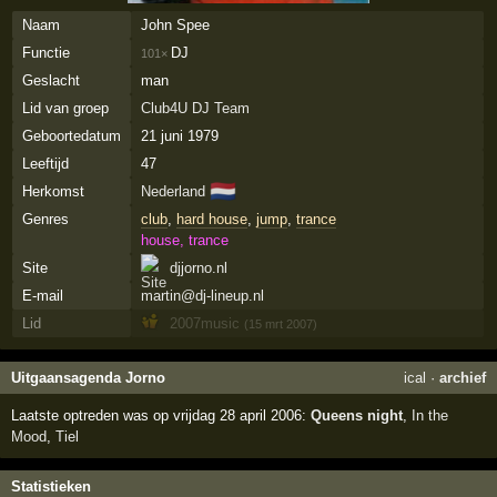
Naam
John Spee
Functie
DJ
101×
Geslacht
man
Lid van groep
Club4U DJ Team
Geboortedatum
21 juni 1979
Leeftijd
47
🇳🇱
Herkomst
Nederland
Genres
club
,
hard house
,
jump
,
trance
house, trance
Site
djjorno.nl
E-mail
martin@dj-lineup.nl
Lid
2007music
(15 mrt 2007)
Uitgaansagenda Jorno
ical
·
archief
Laatste optreden was op vrijdag 28 april 2006:
Queens night
,
In the
Mood
,
Tiel
Statistieken