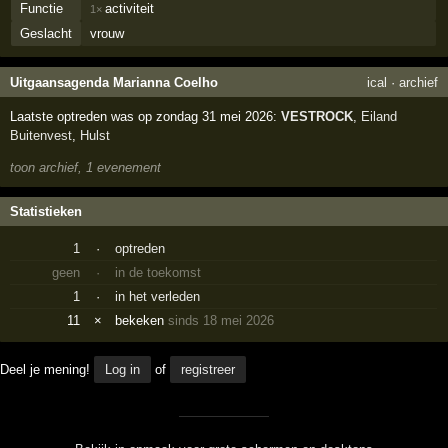
Functie
activiteit
1×
Geslacht
vrouw
Uitgaansagenda Marianna Coelho
ical
·
archief
Laatste optreden was op zondag 31 mei 2026:
VESTROCK
,
Eiland
Buitenvest
,
Hulst
toon archief, 1 evenement
Statistieken
1
·
optreden
geen
·
in de toekomst
1
·
in het verleden
11
×
bekeken
sinds 18 mei 2026
Deel je mening!
Log in
of
registreer