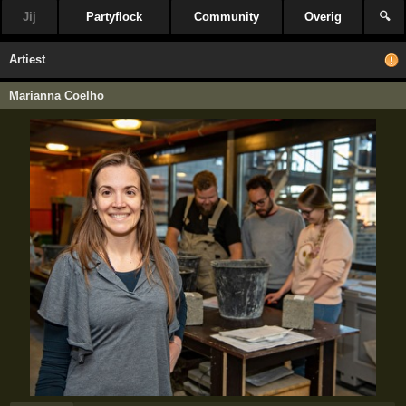
Jij
Partyflock
Community
Overig
🔍
Artiest
Marianna Coelho