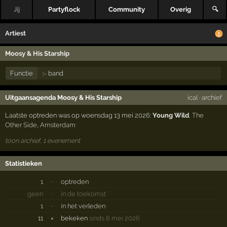
Jij
Partyflock
Community
Overig
🔍
Artiest
Moosy & His Starship
Functie
band
1×
Uitgaansagenda Moosy & His Starship
ical
·
archief
Laatste optreden was op woensdag 13 mei 2026:
Young Wild
,
The
Other Side
,
Amsterdam
toon archief, 1 evenement
Statistieken
1
·
optreden
geen
·
in de toekomst
1
·
in het verleden
11
×
bekeken
sinds 8 mei 2026