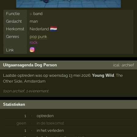
Functie
band
1×
Geslacht
man
🇳🇱
Herkomst
Nederland
Genres
pop punk
rock
Link
Uitgaansagenda Dog Person
ical
·
archief
Laatste optreden was op woensdag 13 mei 2026:
Young Wild
,
The
Other Side
,
Amsterdam
toon archief, 1 evenement
Statistieken
1
·
optreden
geen
·
in de toekomst
1
·
in het verleden