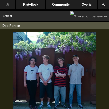
Jij
Partyflock
Community
Overig
🔍
Artiest
Dog Person