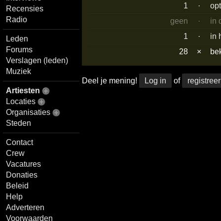
1
·
op
Recensies
Radio
geen
·
in
1
·
in 
Leden
Forums
28
×
be
Verslagen (leden)
Muziek
Deel je mening!
Log in
of
registreer
Artiesten
Locaties
Organisaties
Steden
Contact
Crew
Vacatures
Donaties
Beleid
Help
Adverteren
Voorwaarden