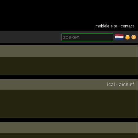
mobiele site
·
contact
🇳🇱
­
ical
·
archief