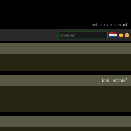
mobiele site
·
contact
🇳🇱
­
ical
·
archief