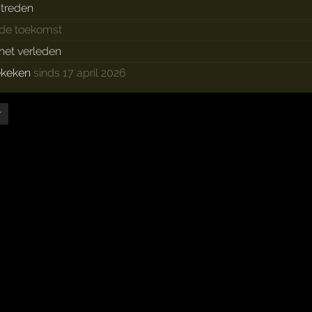
treden
 de toekomst
 het verleden
ekeken
sinds 17 april 2026
r