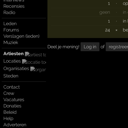
1
·
op
Recensies
geen
·
in
Radio
1
·
in
Leden
Forums
24
×
b
Verslagen (leden)
Muziek
Deel je mening!
Log in
of
registree
Artiesten
Locaties
Organisaties
Steden
Contact
Crew
Vacatures
Donaties
Beleid
Help
Adverteren