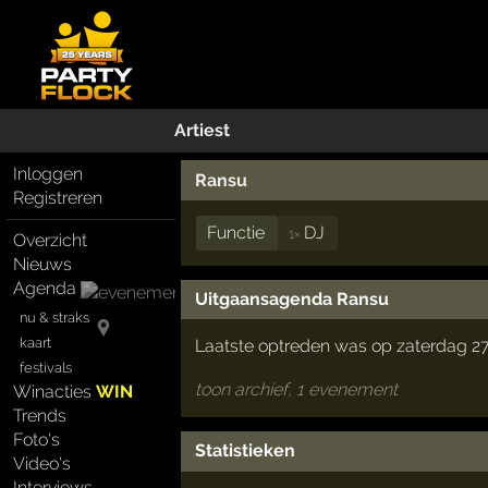
Artiest
Inloggen
Ransu
Registreren
Functie
DJ
1×
Overzicht
Nieuws
Agenda
Uitgaansagenda Ransu
nu & straks
kaart
Laatste optreden was op zaterdag 27
festivals
toon archief, 1 evenement
Winacties
WIN
Trends
Foto's
Statistieken
Video's
Interviews