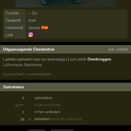
Functie
DJ
2×
Geslacht
man
🇪🇸
Herkomst
Spanje
Link
Uitgaansagenda Clandestine
ical
·
archief
Laatste optreden was op woensdag 17 juni 2026:
Overbruggen
,
LaTerrrazza
,
Barcelona
toon archief, 2 evenementen
Statistieken
2
·
optredens
geen
·
in de toekomst
2
·
in het verleden
34
×
bekeken
sinds 16 april 2026