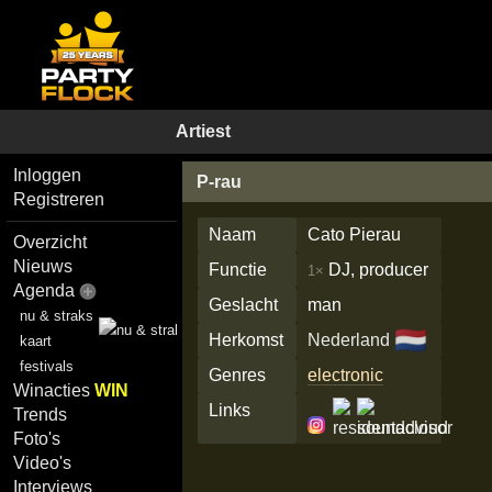
Artiest
Inloggen
P-rau
Registreren
Naam
Cato Pierau
Overzicht
Nieuws
Functie
DJ, producer
1×
Agenda
Geslacht
man
nu & straks
🇳🇱
Herkomst
Nederland
kaart
festivals
Genres
electronic
Winacties
WIN
Links
Trends
Foto's
Video's
Interviews