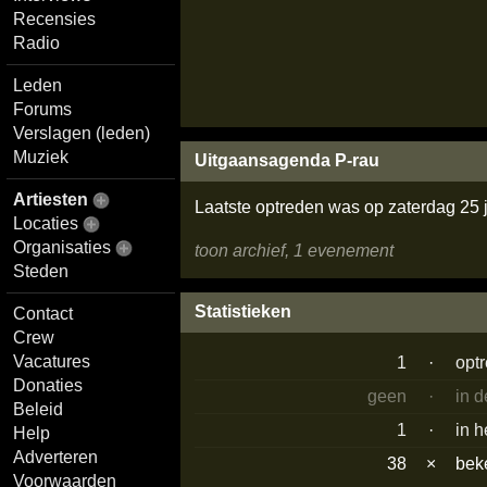
Recensies
Radio
Leden
Forums
Verslagen (leden)
Muziek
Uitgaansagenda P-rau
Artiesten
Laatste optreden was op zaterdag 25 
Locaties
Organisaties
toon archief, 1 evenement
Steden
Statistieken
Contact
Crew
Vacatures
1
·
opt
Donaties
geen
·
in 
Beleid
1
·
in h
Help
Adverteren
38
×
bek
Voorwaarden