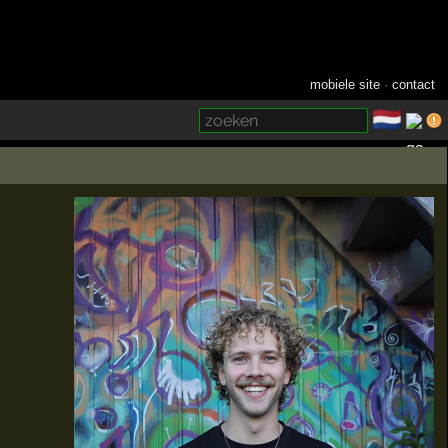
mobiele site
·
contact
🇳🇱
­