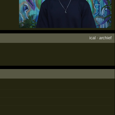
ical
·
archief