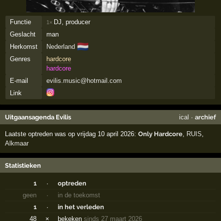
Functie
DJ, producer
1×
Geslacht
man
🇳🇱
Herkomst
Nederland
Genres
hardcore
hardcore
E-mail
evilis.music@hotmail.com
Link
Uitgaansagenda Evilis
ical
·
archief
Laatste optreden was op vrijdag 10 april 2026:
Only Hardcore
,
RUIS
,
Alkmaar
Statistieken
1
·
optreden
geen
·
in de toekomst
1
·
in het verleden
48
×
bekeken
sinds 27 maart 2026