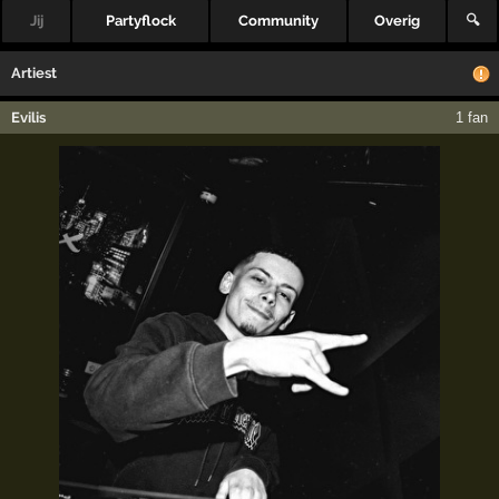
Jij
Partyflock
Community
Overig
🔍
Artiest
Evilis
1 fan