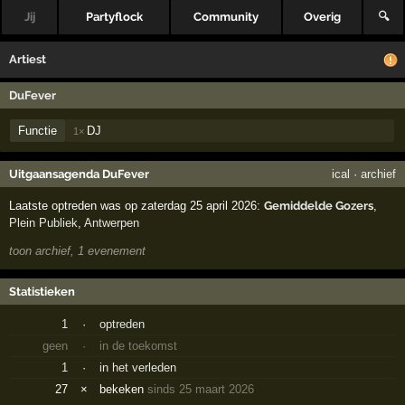
Jij
Partyflock
Community
Overig
🔍
Artiest
DuFever
Functie
DJ
1×
Uitgaansagenda DuFever
ical
·
archief
Laatste optreden was op zaterdag 25 april 2026:
Gemiddelde Gozers
,
Plein Publiek
,
Antwerpen
toon archief, 1 evenement
Statistieken
1
·
optreden
geen
·
in de toekomst
1
·
in het verleden
27
×
bekeken
sinds 25 maart 2026