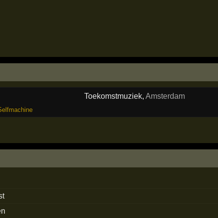
Toekomstmuziek
,
Amsterdam
Selfmachine
st
en