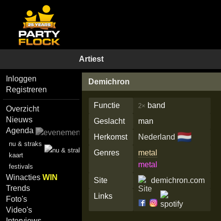
Artiest
Inloggen
Demichron
Registreren
Functie
band
2×
Overzicht
Nieuws
Geslacht
man
Agenda
🇳🇱
Herkomst
Nederland
nu & straks
Genres
metal
kaart
metal
festivals
Winacties
WIN
Site
demichron.com
Trends
Links
Foto's
Video's
Interviews