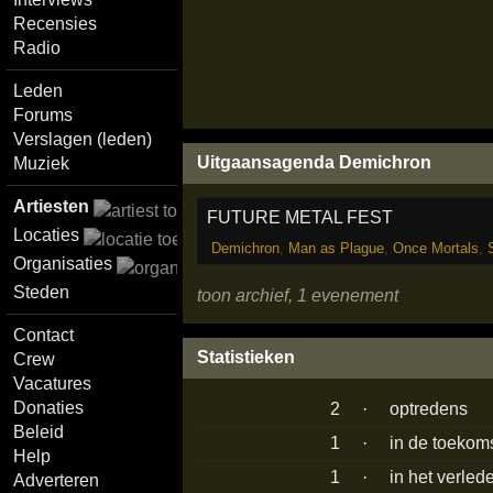
Recensies
Radio
Leden
Forums
Verslagen (leden)
Uitgaansagenda Demichron
Muziek
Artiesten
FUTURE METAL FEST
Locaties
Demichron
,
Man as Plague
,
Once Mortals
,
Organisaties
Steden
toon archief, 1 evenement
Contact
Statistieken
Crew
Vacatures
Donaties
2
·
optredens
Beleid
1
·
in de toekom
Help
1
·
in het verled
Adverteren