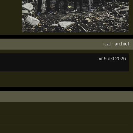
ical
·
archief
vr 9 okt 2026