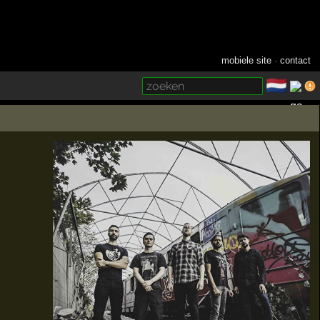
mobiele site
·
contact
🇳🇱
­