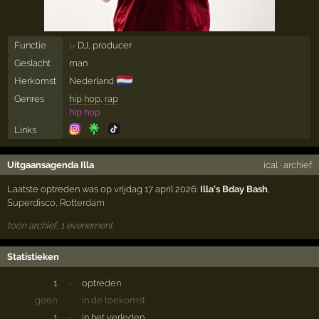
Functie
DJ, producer
1×
Geslacht
man
🇳🇱
Herkomst
Nederland
Genres
hip hop
,
rap
hip hop
Links
Uitgaansagenda Illa
ical
·
archief
Laatste optreden was op vrijdag 17 april 2026:
Illa's Bday Bash
,
Superdisco
,
Rotterdam
toon archief, 1 evenement
Statistieken
1
·
optreden
geen
·
in de toekomst
1
·
in het verleden