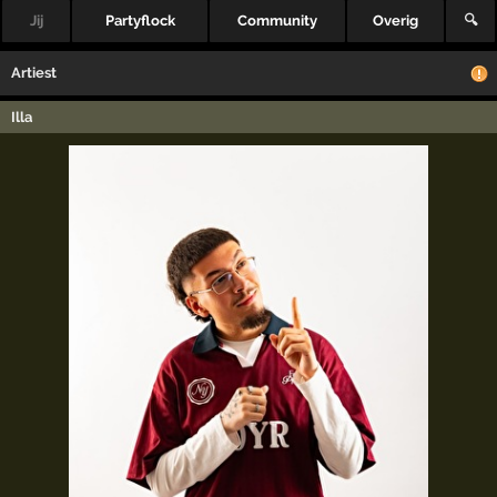
Jij
Partyflock
Community
Overig
🔍
Artiest
Illa