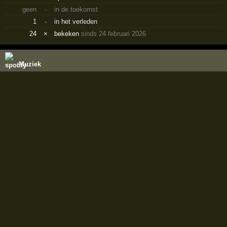
geen
·
in de toekomst
1
·
in het verleden
24
×
bekeken
sinds 24 februari 2026
Muziek