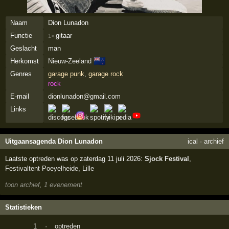
Naam
Dion Lunadon
Functie
gitaar
1×
Geslacht
man
🇳🇿
Herkomst
Nieuw-Zeeland
Genres
garage punk
,
garage rock
rock
E-mail
dionlunadon@gmail.com
Links
Uitgaansagenda Dion Lunadon
ical
·
archief
Laatste optreden was op zaterdag 11 juli 2026:
Sjock Festival
,
Festivaltent Poeyelheide
,
Lille
toon archief, 1 evenement
Statistieken
1
·
optreden