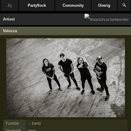
Jij
Partyflock
Community
Overig
🔍
Artiest
Velozza
Functie
band
1×
Geslacht
man