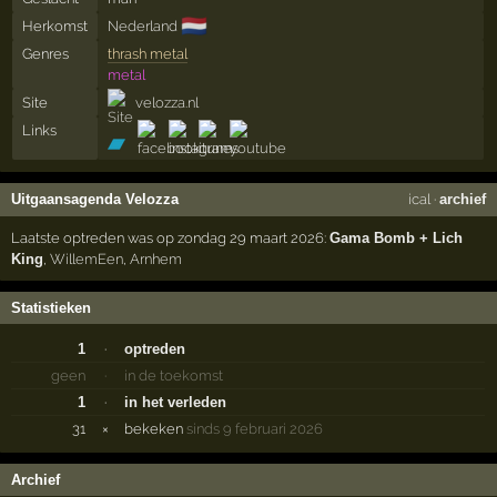
🇳🇱
Herkomst
Nederland
Genres
thrash metal
metal
Site
velozza.nl
Links
Uitgaansagenda Velozza
ical
·
archief
Laatste optreden was op zondag 29 maart 2026:
Gama Bomb + Lich
King
,
WillemEen
,
Arnhem
Statistieken
1
·
optreden
geen
·
in de toekomst
1
·
in het verleden
31
×
bekeken
sinds 9 februari 2026
Archief